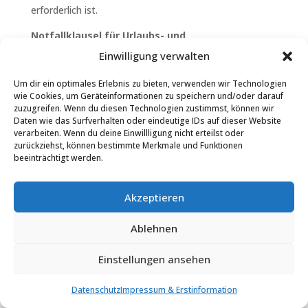
erforderlich ist.
Notfallklausel für Urlaubs- und
Krankheitsvertretung
Einwilligung verwalten
Der Kunde willigt ausdrücklich ein, dass sich der
Vermittler von einem anderen zugelassenen
Um dir ein optimales Erlebnis zu bieten, verwenden wir Technologien
wie Cookies, um Geräteinformationen zu speichern und/oder darauf
Versicherungsmakler vertreten lassen darf.
zuzugreifen. Wenn du diesen Technologien zustimmst, können wir
Vertretungsfälle sind insbesondere die
Daten wie das Surfverhalten oder eindeutige IDs auf dieser Website
Urlaubsabwesenheit des Vermittlers, Erkrankung,
verarbeiten. Wenn du deine Einwillligung nicht erteilst oder
zurückziehst, können bestimmte Merkmale und Funktionen
Berufsunfähigkeit oder Todesfall. Für die Fälle einer
beeinträchtigt werden.
erforderlichen Vertretung der Kundeninteressen wird
als berechtigter Vertreter der Versicherungsmakler /-in
bzw. Firma die Vertretung übernehmen und erhält
Akzeptieren
Einsichtsrechte in die Kundendaten. Entsteht ein
erforderlicher Vertretungsfall, so wird der vorgenannte
Ablehnen
Kooperationsmakler als Erfüllungsgehilfe und in
Untervollmacht des Vermittlers tätig.
Einstellungen ansehen
Analyse-Tools und Werbung
Datenschutz
Impressum & Erstinformation
Google Analytics